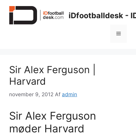
Hop
til
iDfootballdesk - 
indhold
Menu
Sir Alex Ferguson |
Harvard
november 9, 2012
Af
admin
Sir Alex Ferguson
møder Harvard