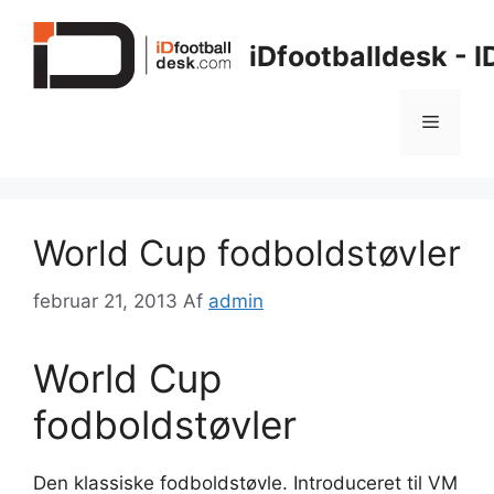
Hop
til
iDfootballdesk - 
indhold
Menu
World Cup fodboldstøvler
februar 21, 2013
Af
admin
World Cup
fodboldstøvler
Den klassiske fodboldstøvle. Introduceret til VM