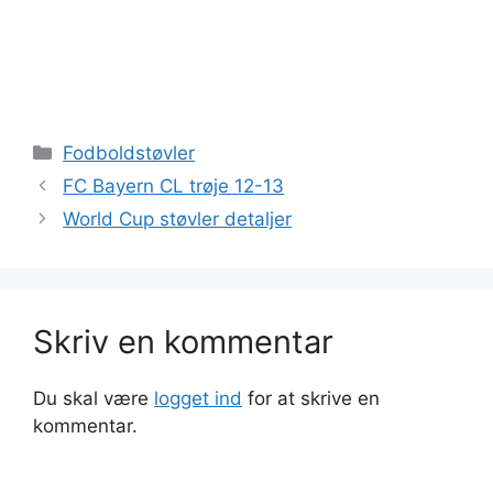
Kategorier
Fodboldstøvler
FC Bayern CL trøje 12-13
World Cup støvler detaljer
Skriv en kommentar
Du skal være
logget ind
for at skrive en
kommentar.