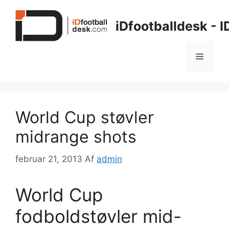
Hop
til
iDfootballdesk - 
indhold
Menu
World Cup støvler
midrange shots
februar 21, 2013
Af
admin
World Cup
fodboldstøvler mid-