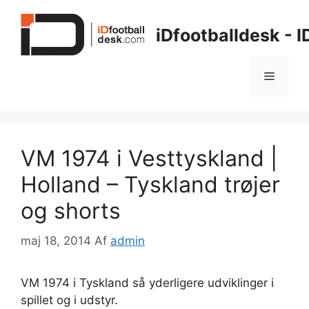
Hop
til
iDfootballdesk - 
indhold
Menu
VM 1974 i Vesttyskland |
Holland – Tyskland trøjer
og shorts
maj 18, 2014
Af
admin
VM 1974 i Tyskland så yderligere udviklinger i
spillet og i udstyr.