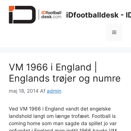
Hop
til
iDfootballdesk - 
indhold
Menu
VM 1966 i England |
Englands trøjer og numre
maj 18, 2014
Af
admin
Ved VM 1966 i England vandt det engelske
landshold langt om længe trofæet. Football is
coming home som man sagde da spillet jo var
opfundet i England men indtil 1966 havde VM