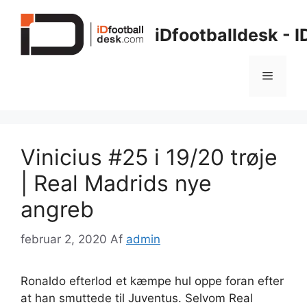
Hop
til
iDfootballdesk - 
indhold
Menu
Vinicius #25 i 19/20 trøje
| Real Madrids nye
angreb
februar 2, 2020
Af
admin
Ronaldo efterlod et kæmpe hul oppe foran efter
at han smuttede til Juventus. Selvom Real