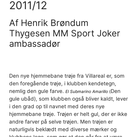
2011/12
Af Henrik Brøndum
Thygesen MM Sport Joker
ambassadør
Den nye hjemmebane trøje fra Villareal er, som
den foregående trøje, i klubben kendetegn,
nemlig den gule farve.
Den
El Submarino Amarillo
(
gule ubåd), som klubben også bliver kaldt, lever
i den grad op til navnet med deres nye
hjemmebane trøje. Trøjen er helt gul, der er ikke
andre farver på selve trøjen. Men trøjen er
naturligvis beklædt med diverse mærker og
klubbens logo, som gør at den går fra at være