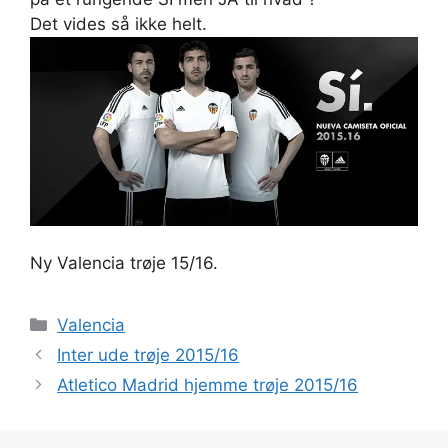
Det vides så ikke helt.
Ny Valencia trøje 15/16.
Kategorier
Valencia
Inter ude trøje 2015/16
Atletico Madrid hjemme trøje 2015/16