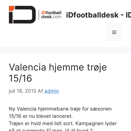
Hop
til
iDfootballdesk - 
indhold
Menu
Valencia hjemme trøje
15/16
juli 18, 2015
Af
admin
Ny Valencia hjemmebane trøje for sæsonen
15/16 er nu blevet lanceret.
Trøjen er hvid med lidt sort. Kampagnen lyder
på et rungende SÍ men JA til hvad ?