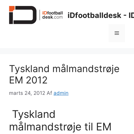
Hop
til
iDfootballdesk - 
indhold
Menu
Tyskland målmandstrøje
EM 2012
marts 24, 2012
Af
admin
Tyskland
målmandstrøje til EM