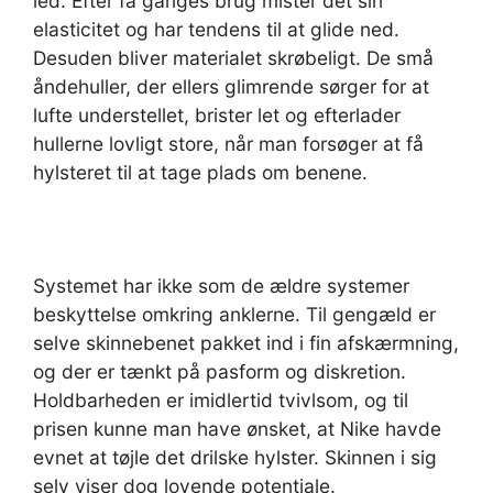
led. Efter få ganges brug mister det sin
elasticitet og har tendens til at glide ned.
Desuden bliver materialet skrøbeligt. De små
åndehuller, der ellers glimrende sørger for at
lufte understellet, brister let og efterlader
hullerne lovligt store, når man forsøger at få
hylsteret til at tage plads om benene.
Systemet har ikke som de ældre systemer
beskyttelse omkring anklerne. Til gengæld er
selve skinnebenet pakket ind i fin afskærmning,
og der er tænkt på pasform og diskretion.
Holdbarheden er imidlertid tvivlsom, og til
prisen kunne man have ønsket, at Nike havde
evnet at tøjle det drilske hylster. Skinnen i sig
selv viser dog lovende potentiale.