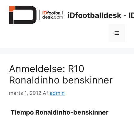
Hop
til
iDfootballdesk - 
indhold
Menu
Anmeldelse: R10
Ronaldinho benskinner
marts 1, 2012
Af
admin
Tiempo Ronaldinho-benskinner