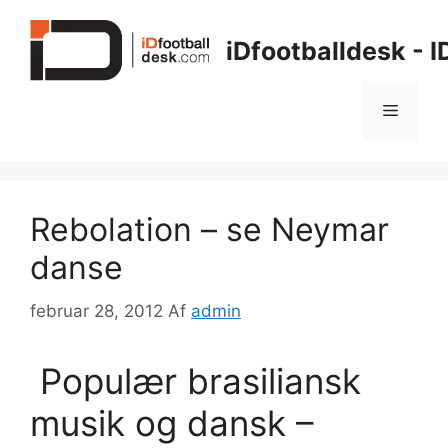
Hop
til
iDfootballdesk - 
indhold
Menu
Rebolation – se Neymar
danse
februar 28, 2012
Af
admin
Populær brasiliansk
musik og dansk –