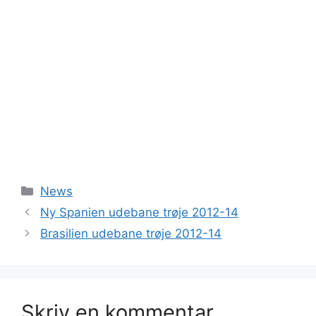
Kategorier
News
Ny Spanien udebane trøje 2012-14
Brasilien udebane trøje 2012-14
Skriv en kommentar