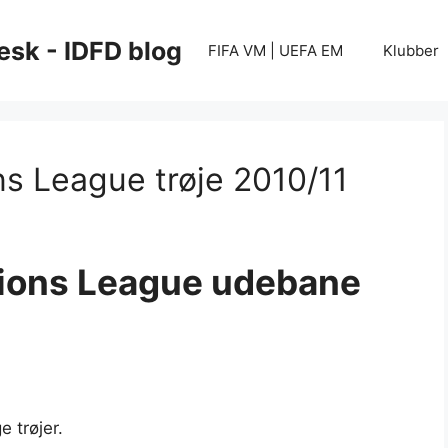
esk - IDFD blog
FIFA VM | UEFA EM
Klubber
s League trøje 2010/11
ions League udebane
e trøjer.