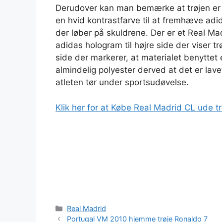
Derudover kan man bemærke at trøjen er li
en hvid kontrastfarve til at fremhæve adid
der løber på skuldrene. Der er et Real Mad
adidas hologram til højre side der viser trø
side der markerer, at materialet benyttet e
almindelig polyester derved at det er lave
atleten tør under sportsudøvelse.
Klik her for at Købe Real Madrid CL ude t
Kategorier
Real Madrid
Portugal VM 2010 hjemme trøje Ronaldo 7