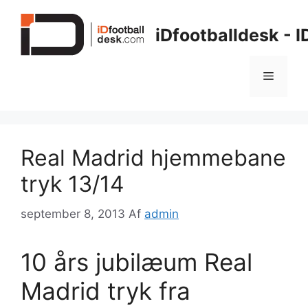
Hop
til
iDfootballdesk - 
indhold
Menu
Real Madrid hjemmebane
tryk 13/14
september 8, 2013
Af
admin
10 års jubilæum Real
Madrid tryk fra