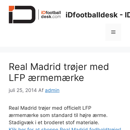
Hop
til
iDfootballdesk - 
indhold
Menu
Real Madrid trøjer med
LFP ærmemærke
juli 25, 2014
Af
admin
Real Madrid trøjer med officielt LFP
ærmemærke som standard til højre ærme.
Stadigvæk i et broderet stof materiale.
Klik her for at shoppe Real Madrid fodboldtrøjer!