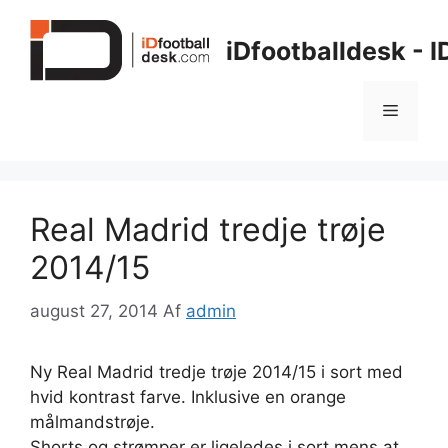
Hop
til
iDfootballdesk - 
indhold
Menu
Real Madrid tredje trøje
2014/15
august 27, 2014
Af
admin
Ny Real Madrid tredje trøje 2014/15 i sort med
hvid kontrast farve. Inklusive en orange
målmandstrøje.
Shorts og strømper er ligeledes i sort mens at