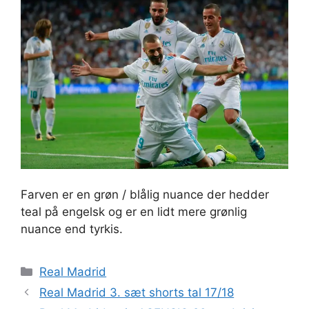
Farven er en grøn / blålig nuance der hedder
teal på engelsk og er en lidt mere grønlig
nuance end tyrkis.
Kategorier
Real Madrid
Real Madrid 3. sæt shorts tal 17/18