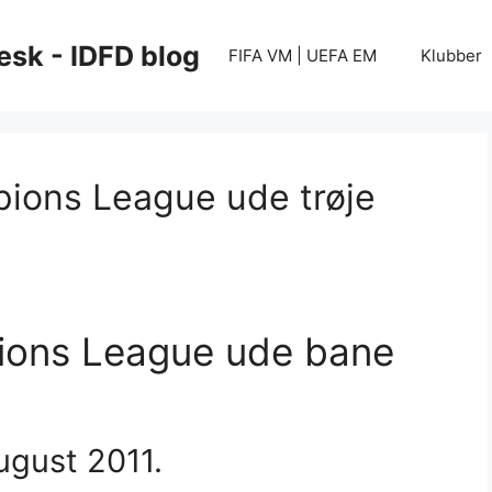
esk - IDFD blog
FIFA VM | UEFA EM
Klubber
ions League ude trøje
ions League ude bane
august 2011.