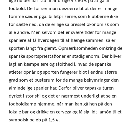
lige nu der har råd til at bruge 4 x 80 € på at gå til
fodbold. Derfor ser man desværre tit at der er mange
tomme sæder pga. billetpriserne, som klubberne ikke
tør sætte ned, da de er lige så presset økonomisk som
alle andre. Men selvom det er svære tider for mange
spaniere at få hverdagen til at hænge sammen, så er
sporten langt fra glemt. Opmærksomheden omkring de
spanske sportspræstationer er stadig enorm. Der bliver
lagt en kæmpe ære og stolthed i, hvad de spanske
atleter opnår og sporten fungerer blot i endnu større
grad som et pusterum for de mange bekymringer den
almindelige spanier har. Derfor bliver tapaskulturen
dyrket i stor stil og det er nærmest underligt at se en
fodboldkamp hjemme, når man kan gå hen på den
lokale bar og drikke en cerveza og få sig lidt jamón til et
symbolsk beløb på 1,5 €.