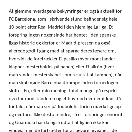
At glemme hverdagens bekymringer er også aktuelt for
FC Barcelona, som i skrivende stund befinder sig hele
10 point efter Real Madrid i den hjemlige La liga. Et
forspring ingen nogensinde har hentet i den spanske
ligas historie og derfor er Madrid-pressen da også
allerede godt i gang med at spørge deres læsere om,
hvorvidt de foretrækker El pasillo (hvor modstander
klapper mesterholdet på banen) eller El alirón (hvor
man vinder mesterskabet som resultat af kampen), når
man skal møde Barcelona 4 kampe inden turneringen
slutter. En, efter min mening, total mangel på respekt
overfor modstanderen og et hovmod der nemt kan stå
for fald, når man ser på fodboldhistorien mærkelige op-
og nedture. Ikke desto mindre, så er forspringet enormt
og Guardiola har da også udtalt at ligaen ikke kan
vindes, men de fortsætter for at bevare niveauet i de