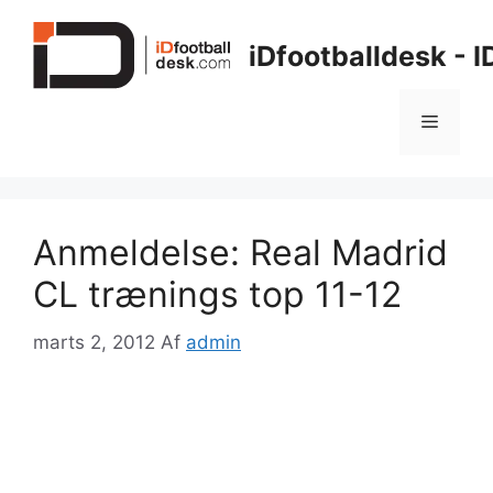
Hop
til
iDfootballdesk - 
indhold
Menu
Anmeldelse: Real Madrid
CL trænings top 11-12
marts 2, 2012
Af
admin