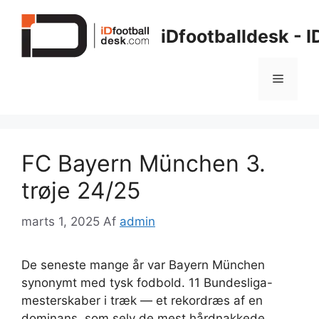
Hop
til
iDfootballdesk - 
indhold
Menu
FC Bayern München 3.
trøje 24/25
marts 1, 2025
Af
admin
De seneste mange år var Bayern München
synonymt med tysk fodbold. 11 Bundesliga-
mesterskaber i træk — et rekordræs af en
dominans, som selv de mest hårdnakkede