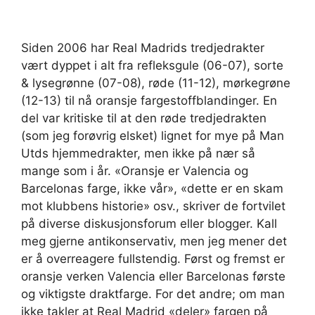
Siden 2006 har Real Madrids tredjedrakter
vært dyppet i alt fra refleksgule (06-07), sorte
& lysegrønne (07-08), røde (11-12), mørkegrøne
(12-13) til nå oransje fargestoffblandinger. En
del var kritiske til at den røde tredjedrakten
(som jeg forøvrig elsket) lignet for mye på Man
Utds hjemmedrakter, men ikke på nær så
mange som i år. «Oransje er Valencia og
Barcelonas farge, ikke vår», «dette er en skam
mot klubbens historie» osv., skriver de fortvilet
på diverse diskusjonsforum eller blogger. Kall
meg gjerne antikonservativ, men jeg mener det
er å overreagere fullstendig. Først og fremst er
oransje verken Valencia eller Barcelonas første
og viktigste draktfarge. For det andre; om man
ikke takler at Real Madrid «deler» fargen på