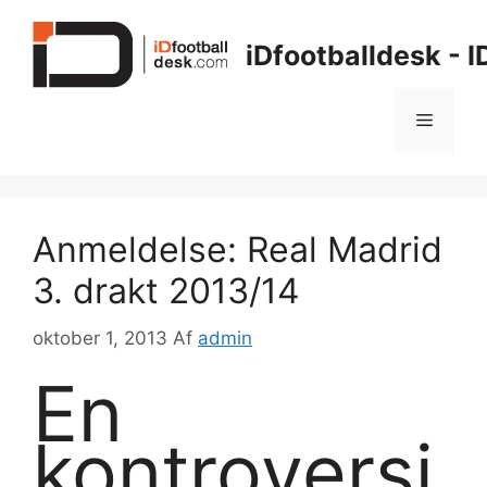
Hop
til
iDfootballdesk - 
indhold
Menu
Anmeldelse: Real Madrid
3. drakt 2013/14
oktober 1, 2013
Af
admin
En
kontroversi