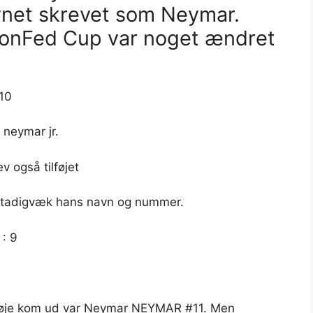
avnet skrevet som Neymar.
ConFed Cup var noget ændret
10
g neymar jr.
v også tilføjet
r stadigvæk hans navn og nummer.
 : 9
 trøje kom ud var Neymar NEYMAR #11. Men