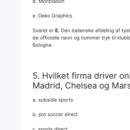
d. Monblason
e. Deko Graphics
Svaret er
E
. Den italienske afdeling af t
de officielle navn og nummer tryk til klub
Bologna.
5. Hvilket firma driver o
Madrid, Chelsea og Marse
a. subside sports
b. pro soccer direct
c. sports direct