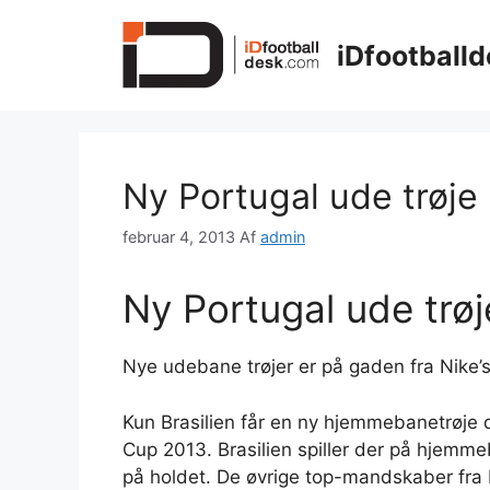
Hop
til
iDfootballd
indhold
Ny Portugal ude trøje
februar 4, 2013
Af
admin
Ny Portugal ude trø
Nye udebane trøjer er på gaden fra Nike’s 
Kun Brasilien får en ny hjemmebanetrøje 
Cup 2013. Brasilien spiller der på hje
på holdet. De øvrige top-mandskaber fra N