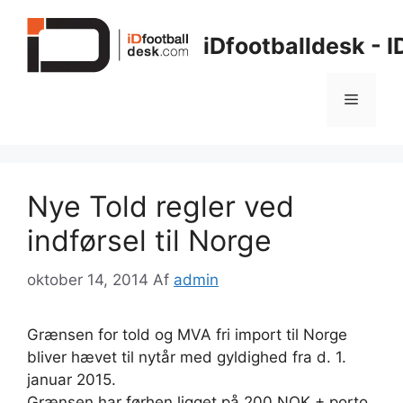
Hop
til
iDfootballdesk - 
indhold
Menu
Nye Told regler ved
indførsel til Norge
oktober 14, 2014
Af
admin
Grænsen for told og MVA fri import til Norge
bliver hævet til nytår med gyldighed fra d. 1.
januar 2015.
Grænsen har førhen ligget på 200 NOK + porto.