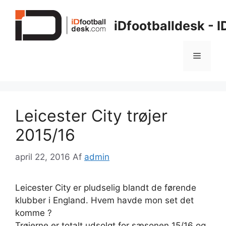
Hop
til
iDfootballdesk - 
indhold
Menu
Leicester City trøjer
2015/16
april 22, 2016
Af
admin
Leicester City er pludselig blandt de førende
klubber i England. Hvem havde mon set det
komme ?
Trøjerne er totalt udsolgt for sæsonen 15/16 og