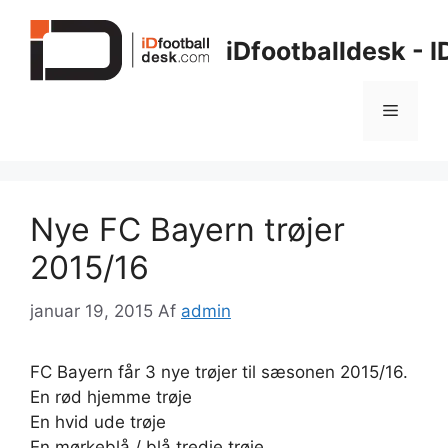
Hop
til
iDfootballdesk - 
indhold
Menu
Nye FC Bayern trøjer
2015/16
januar 19, 2015
Af
admin
FC Bayern får 3 nye trøjer til sæsonen 2015/16.
En rød hjemme trøje
En hvid ude trøje
En mørkeblå / blå tredje trøje