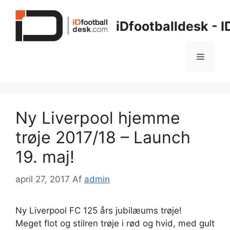
Hop
til
iDfootballdesk - 
indhold
Menu
Ny Liverpool hjemme
trøje 2017/18 – Launch
19. maj!
april 27, 2017
Af
admin
Ny Liverpool FC 125 års jubilæums trøje!
Meget flot og stilren trøje i rød og hvid, med gult