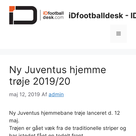
Hop
til
iDfootballdesk - 
indhold
Menu
Ny Juventus hjemme
trøje 2019/20
maj 12, 2019
Af
admin
Ny Juventus hjemmebane trøje lanceret d. 12
maj.
Trøjen er gået væk fra de traditionelle striper og
har istedet fået en todelt front.