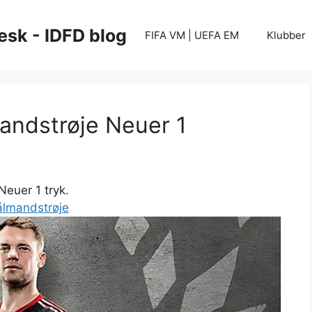
esk - IDFD blog
FIFA VM | UEFA EM
Klubber
andstrøje Neuer 1
euer 1 tryk.
målmandstrøje