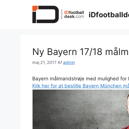
Hop
til
iDfootballd
indhold
Ny Bayern 17/18 målm
maj 21, 2017
Af
admin
Bayern målmandstrøje med mulighed for N
Klik her for at bestille Bayern München 