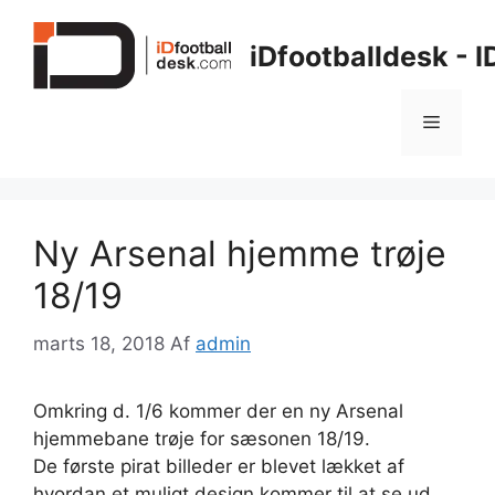
Hop
til
iDfootballdesk - 
indhold
Menu
Ny Arsenal hjemme trøje
18/19
marts 18, 2018
Af
admin
Omkring d. 1/6 kommer der en ny Arsenal
hjemmebane trøje for sæsonen 18/19.
De første pirat billeder er blevet lækket af
hvordan et muligt design kommer til at se ud.