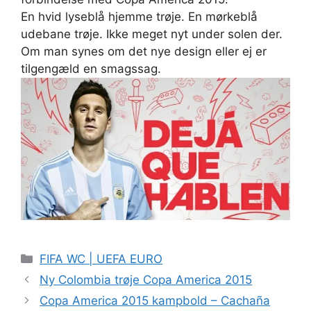
En hvid lyseblå hjemme trøje. En mørkeblå
udebane trøje. Ikke meget nyt under solen der.
Om man synes om det nye design eller ej er
tilgengæld en smagssag.
Kategorier
FIFA WC | UEFA EURO
Ny Colombia trøje Copa America 2015
Copa America 2015 kampbold – Cachaña