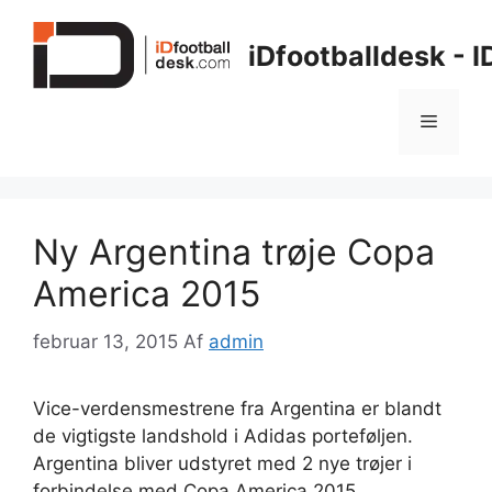
Hop
til
iDfootballdesk - 
indhold
Menu
Ny Argentina trøje Copa
America 2015
februar 13, 2015
Af
admin
Vice-verdensmestrene fra Argentina er blandt
de vigtigste landshold i Adidas porteføljen.
Argentina bliver udstyret med 2 nye trøjer i
forbindelse med Copa America 2015.