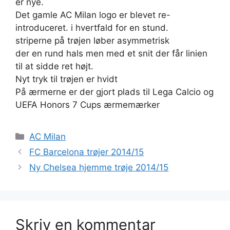
er nye.
Det gamle AC Milan logo er blevet re-
introduceret. i hvertfald for en stund.
striperne på trøjen løber asymmetrisk
der en rund hals men med et snit der får linien
til at sidde ret højt.
Nyt tryk til trøjen er hvidt
På ærmerne er der gjort plads til Lega Calcio og
UEFA Honors 7 Cups ærmemærker
Kategorier
AC Milan
FC Barcelona trøjer 2014/15
Ny Chelsea hjemme trøje 2014/15
Skriv en kommentar