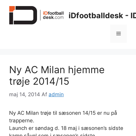
Hop
til
iDfootballdesk - 
indhold
Menu
Ny AC Milan hjemme
trøje 2014/15
maj 14, 2014
Af
admin
Ny AC Milan trøje til sæsonen 14/15 er nu på
trapperne.
Launch er søndag d. 18 maj i sæsonen’s sidste
kamp såvel som i sæsonen’s sidste