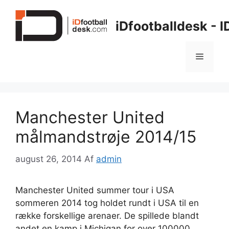
Hop
til
iDfootballdesk - 
indhold
Menu
Manchester United
målmandstrøje 2014/15
august 26, 2014
Af
admin
Manchester United summer tour i USA
sommeren 2014 tog holdet rundt i USA til en
række forskellige arenaer. De spillede blandt
andet en kamp i Michigan for over 100000