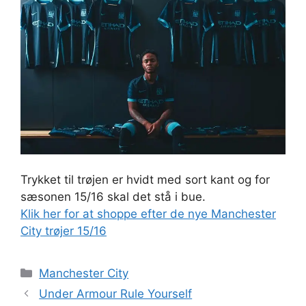
Trykket til trøjen er hvidt med sort kant og for
sæsonen 15/16 skal det stå i bue.
Klik her for at shoppe efter de nye Manchester
City trøjer 15/16
Kategorier
Manchester City
Under Armour Rule Yourself