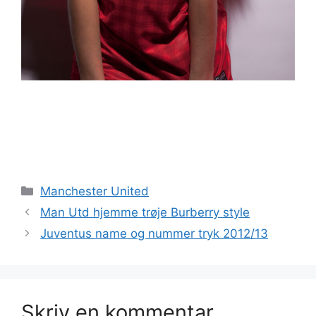
Kategorier
Manchester United
Man Utd hjemme trøje Burberry style
Juventus name og nummer tryk 2012/13
Skriv en kommentar