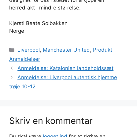
designet for oss i stedet for å kjøpe en
herredrakt i mindre størrelse.
Kjersti Beate Solbakken
Norge
Kategorier
Liverpool
,
Manchester United
,
Produkt
Anmeldelser
Anmeldelse: Katalonien landsholdssæt
Anmeldelse: Liverpool autentisk hjemme
trøje 10-12
Skriv en kommentar
Du skal være
logget ind
for at skrive en