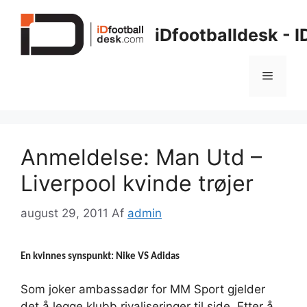
Hop
til
iDfootballdesk - 
indhold
Menu
Anmeldelse: Man Utd –
Liverpool kvinde trøjer
august 29, 2011
Af
admin
En kvinnes synspunkt: Nike VS Adidas
Som joker ambassadør for MM Sport gjelder
det å legge klubb rivaliseringer til side. Etter å