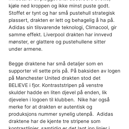
kjøle ned kroppen og ikke minst puste godt.
Stoffet er tynt og har små pustehull strategisk
plassert, drakten er lett og behagelig å ha på.
Adidas sin tilsvarende teknologi, Climacool, gir
samme effekt. Liverpool drakten har innvevd
mønster, er glattere og pustehullene sitter
under armene.
Begge draktene har små detaljer som en
supporter vil sette pris på. På baksiden av logen
på Manchester United drakten stod det
BELIEVE i fjor. Kontraststripen på venstre
skulder hadde en liten djevel på enden, lik
djevelen i logoen til klubben.
Nike har også
merke for at drakten er autentisk og
produksjons nummer synelig utenpå.
Adidas
draktene har de kjente tre stripene som
kontrastlinjer, samtidig er det lagt inn linjer i