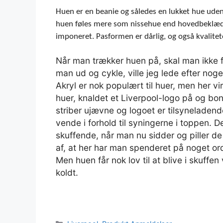
Huen er en beanie og således en lukket hue ude
huen føles mere som nissehue end hovedbeklædni
imponeret. Pasformen er dårlig, og også kvalitet
Når man trækker huen på, skal man ikke f
man ud og cykle, ville jeg lede efter noge
Akryl er nok populært til huer, men her vi
huer, knaldet et Liverpool-logo på og bon
striber ujævne og logoet er tilsyneladen
vende i forhold til syningerne i toppen. De
skuffende, når man nu sidder og piller de
af, at her har man spenderet på noget ord
Men huen får nok lov til at blive i skuff
koldt.