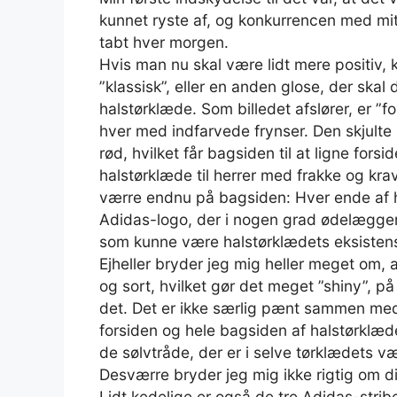
kunnet ryste af, og konkurrencen med mit
tabt hver morgen.
Hvis man nu skal være lidt mere positiv, k
”klassisk”, eller en anden glose, der skal
halstørklæde. Som billedet afslører, er ”fo
hver med indfarvede frynser. Den skjulte
rød, hvilket får bagsiden til at ligne forsi
halstørklæde til herrer med frakke og krav
værre endnu på bagsiden: Hver ende af ha
Adidas-logo, der i nogen grad ødelægger 
som kunne være halstørklædets eksistens
Ejheller bryder jeg mig heller meget om, a
og sort, hvilket gør det meget ”shiny”,
det. Det er ikke særlig pænt sammen med 
forsiden og hele bagsiden af halstørklæde
de sølvtråde, der er i selve tørklædets 
Desværre bryder jeg mig ikke rigtig om d
Lidt kedelige er også de tre Adidas-strib