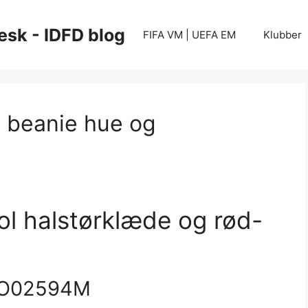
esk - IDFD blog
FIFA VM | UEFA EM
Klubber
l beanie hue og
ol halstørklæde og rød-
O02594M