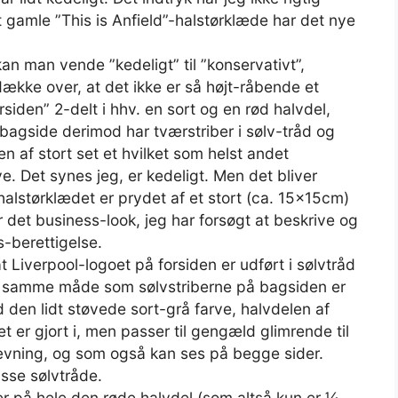
 gamle ”This is Anfield”-halstørklæde har det nye
an man vende ”kedeligt” til ”konservativt”,
 dække over, at det ikke er så højt-råbende et
rsiden” 2-delt i hhv. en sort og en rød halvdel,
 bagside derimod har tværstriber i sølv-tråd og
den af stort set et hvilket som helst andet
e. Det synes jeg, er kedeligt. Men det bliver
lstørklædet er prydet af et stort (ca. 15x15cm)
det business-look, jeg har forsøgt at beskrive og
-berettigelse.
t Liverpool-logoet på forsiden er udført i sølvtråd
 på samme måde som sølvstriberne på bagsiden er
den lidt støvede sort-grå farve, halvdelen af
t er gjort i, men passer til gengæld glimrende til
vævning, og som også kan ses på begge sider.
isse sølvtråde.
er på hele den røde halvdel (som altså kun er ¼,