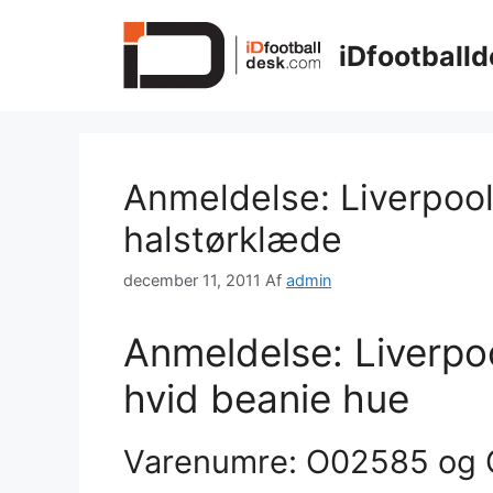
Hop
til
iDfootballd
indhold
Anmeldelse: Liverpoo
halstørklæde
december 11, 2011
Af
admin
Anmeldelse: Liverpo
hvid beanie hue
Varenumre: O02585 og