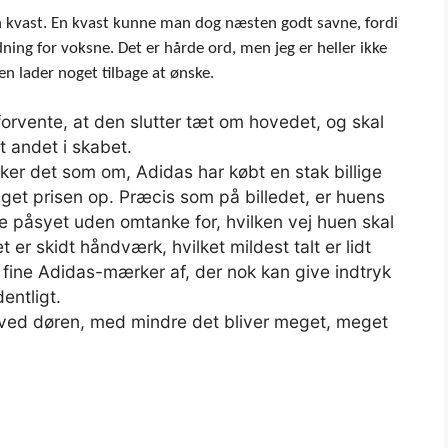
n kvast. En kvast kunne man dog næsten godt savne, fordi
ng for voksne. Det er hårde ord, men jeg er heller ikke
en lader noget tilbage at ønske.
orvente, at den slutter tæt om hovedet, og skal
t andet i skabet.
rker det som om, Adidas har købt en stak billige
get prisen op. Præcis som på billedet, er huens
de påsyet uden omtanke for, hvilken vej huen skal
t er skidt håndværk, hvilket mildest talt er lidt
 fine Adidas-mærker af, der nok kan give indtryk
entligt.
en ved døren, med mindre det bliver meget, meget