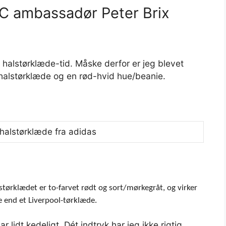
C ambassadør Peter Brix
 halstørklæde-tid. Måske derfor er jeg blevet
halstørklæde og en rød-hvid hue/beanie.
lstørklædet er to-farvet rødt og sort/mørkegråt, og virker
 end et Liverpool-tørklæde.
ar lidt kedeligt. Dét indtryk har jeg ikke rigtig