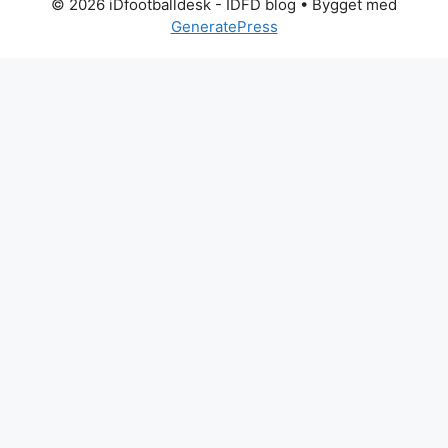
© 2026 iDfootballdesk - IDFD blog
• Bygget med
GeneratePress