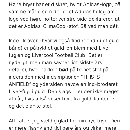
Højre bryst har et diskret, hvidt Adidas-logo, på
samme måde som der er et Adidas hologram-
logo ved højre hofte; venstre side deklarerer, at
det er Adidas’ ClimaCool-stof. Så ved man dét.
Inde i kraven (hvor vi også finder endnu et guld-
bånd) er påtrykt et guld-emblem med Liver-
fuglen og Liverpool Football Club. Det er
nydeligt, men man savner lidt sidste års
detaljer, hvor nakken bød på ternet stof på
indersiden med indskriptionen ”THIS IS
ANFIELD” og ydersiden havde en ind-broderet
Liver-fugl i guld. Den slags lir er der ikke meget
af i år, hvis altså vi ser bort fra guld-kanterne
og det blanke stof.
Alt i alt er jeg vældig glad for min nye trøje. Den
er mere flashy end tidligere års og virker mere