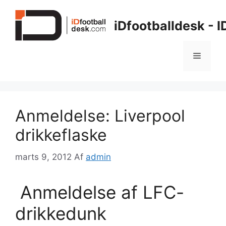
Hop
til
iDfootballdesk - 
indhold
Menu
Anmeldelse: Liverpool
drikkeflaske
marts 9, 2012
Af
admin
Anmeldelse af LFC-
drikkedunk