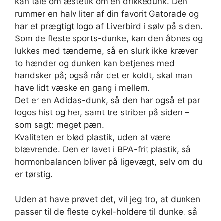
kan tale om æstetik om en drikkedunk. Den
rummer en halv liter af din favorit Gatorade og
har et prægtigt logo af Liverbird i sølv på siden.
Som de fleste sports-dunke, kan den åbnes og
lukkes med tænderne, så en slurk ikke kræver
to hænder og dunken kan betjenes med
handsker på; også når det er koldt, skal man
have lidt væske en gang i mellem.
Det er en Adidas-dunk, så den har også et par
logos hist og her, samt tre striber på siden –
som sagt: meget pæn.
Kvaliteten er blød plastik, uden at være
blævrende. Den er lavet i BPA-frit plastik, så
hormonbalancen bliver på ligevægt, selv om du
er tørstig.
Uden at have prøvet det, vil jeg tro, at dunken
passer til de fleste cykel-holdere til dunke, så