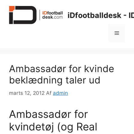
Hop
til
iDfootballdesk - 
indhold
Menu
Ambassadør for kvinde
beklædning taler ud
marts 12, 2012
Af
admin
Ambassadør for
kvindetøj (og Real