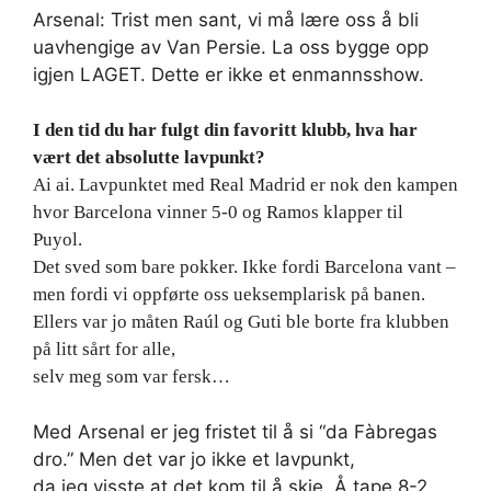
Arsenal: Trist men sant, vi må lære oss å bli
uavhengige av Van Persie. La oss bygge opp
igjen LAGET. Dette er ikke et enmannsshow.
I den tid du har fulgt din favoritt klubb, hva har
vært det absolutte lavpunkt?
Ai ai. Lavpunktet med Real Madrid er nok den kampen
hvor Barcelona vinner 5-0 og Ramos klapper til
Puyol.
Det sved som bare pokker. Ikke fordi Barcelona vant –
men fordi vi oppførte oss ueksemplarisk på banen.
Ellers var jo måten Raúl og Guti ble borte fra klubben
på litt sårt for alle,
selv meg som var fersk…
Med Arsenal er jeg fristet til å si “da Fàbregas
dro.” Men det var jo ikke et lavpunkt,
da jeg visste at det kom til å skje. Å tape 8-2