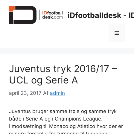
Hop
til
iDfootballdesk - 
indhold
Menu
Juventus tryk 2016/17 –
UCL og Serie A
april 23, 2017
Af
admin
Juventus bruger samme trøje og samme tryk
både i Serie A og i Champions League.
I modsætning til Monaco og Atletico hvor der er
mindre forskelle fra turnering til turnering.