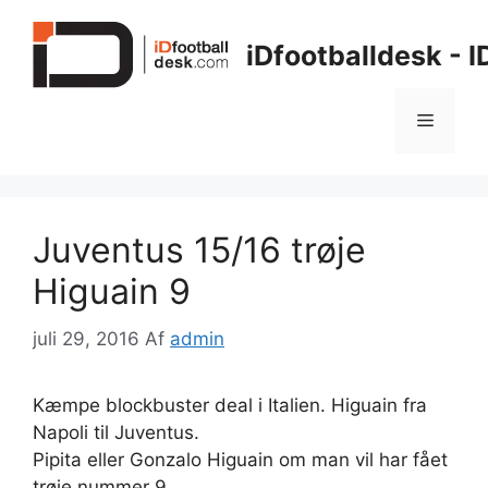
Hop
til
iDfootballdesk - 
indhold
Menu
Juventus 15/16 trøje
Higuain 9
juli 29, 2016
Af
admin
Kæmpe blockbuster deal i Italien. Higuain fra
Napoli til Juventus.
Pipita eller Gonzalo Higuain om man vil har fået
trøje nummer 9.