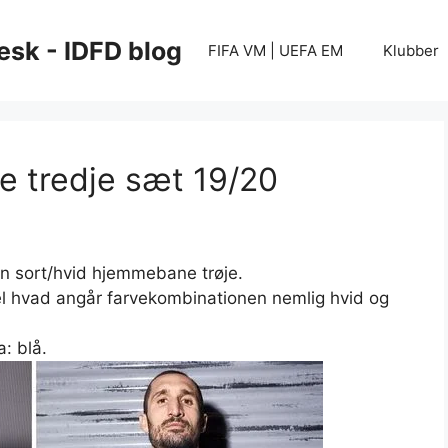
esk - IDFD blog
FIFA VM | UEFA EM
Klubber
ve tredje sæt 19/20
en sort/hvid hjemmebane trøje.
el hvad angår farvekombinationen nemlig hvid og
: blå.