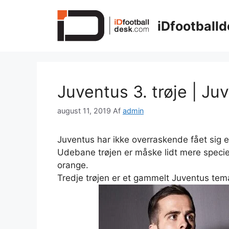
Hop
til
iDfootballd
indhold
Juventus 3. trøje | Ju
august 11, 2019
Af
admin
Juventus har ikke overraskende fået sig 
Udebane trøjen er måske lidt mere speci
orange.
Tredje trøjen er et gammelt Juventus tema