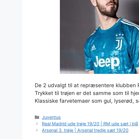
De 2 udvalgt til at repræsentere klubben Pj
Trykket til trøjen er det samme som til hj
Klassiske farvetemaer som gul, lyserød, s
Kategorier
Juventus
Real Madrid ude trøje 19/20 | RM ude sæt i blå
Arsenal 3. trøje | Arsenal tredje sæt 19/20