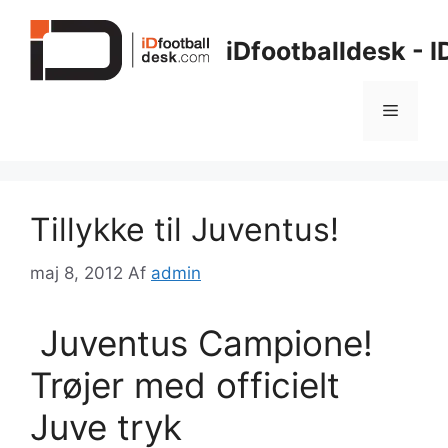
Hop
til
iDfootballdesk - 
indhold
Menu
Tillykke til Juventus!
maj 8, 2012
Af
admin
Juventus Campione!
Trøjer med officielt
Juve tryk