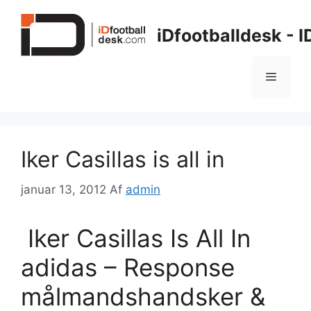
Hop
til
iDfootballdesk - 
indhold
Menu
Iker Casillas is all in
januar 13, 2012
Af
admin
Iker Casillas Is All In
adidas – Response
målmandshandsker &