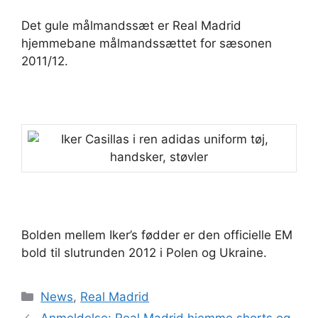
Det gule målmandssæt er Real Madrid
hjemmebane målmandssættet for sæsonen
2011/12.
Bolden mellem Iker’s fødder er den officielle EM
bold til slutrunden 2012 i Polen og Ukraine.
Kategorier
News
,
Real Madrid
Anmeldelse: Real Madrid hjemme shorts og