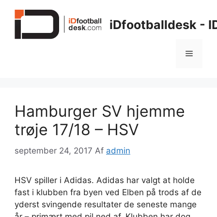
Hop
til
iDfootballdesk - 
indhold
Menu
Hamburger SV hjemme
trøje 17/18 – HSV
september 24, 2017
Af
admin
HSV spiller i Adidas. Adidas har valgt at holde
fast i klubben fra byen ved Elben på trods af de
yderst svingende resultater de seneste mange
år – primært med pil ned af. Klubben har dog