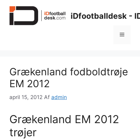
Hop
til
iDfootballdesk - 
indhold
Menu
Grækenland fodboldtrøje
EM 2012
april 15, 2012
Af
admin
Grækenland EM 2012
trøjer