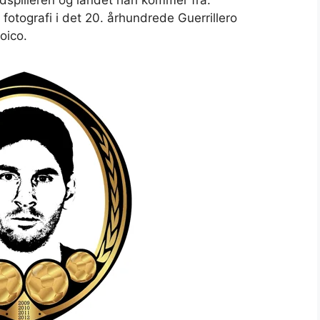
dspilleren og landet han kommer fra.
e fotografi i det 20. århundrede Guerrillero
oico.