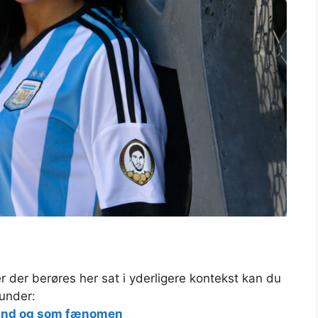
r der berøres her sat i yderligere kontekst kan du
runder:
 land og som fænomen