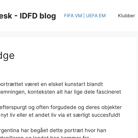
esk - IDFD blog
FIFA VM | UEFA EM
Klubber
dge
portrættet været en elsket kunstart blandt
mningen, konteksten alt har lige dele fascineret
efterspurgt og often forgudede og deres objekter
 nyt liv eller et andet liv via et særligt succesfuldt
rgentina har begået dette portræt hvor han