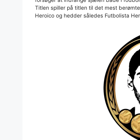
forsøger at indfange sjælen både i fodbol
Titlen spiller på titlen til det mest berømt
Heroico og hedder således Futbolista Her