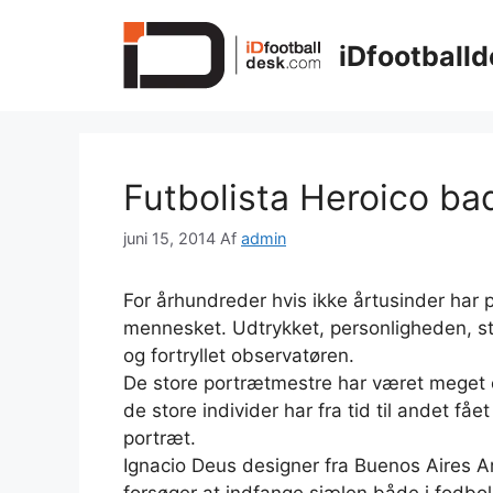
Hop
til
iDfootballd
indhold
Futbolista Heroico ba
juni 15, 2014
Af
admin
For århundreder hvis ikke årtusinder har 
mennesket. Udtrykket, personligheden, ste
og fortryllet observatøren.
De store portrætmestre har været meget 
de store individer har fra tid til andet fået
portræt.
Ignacio Deus designer fra Buenos Aires A