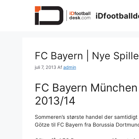
Hop
til
iDfootballd
indhold
FC Bayern | Nye Spille
juli 7, 2013
Af
admin
FC Bayern München 
2013/14
Sommeren’s største handel der samtidigt e
Götze til FC Bayern fra Borussia Dortmun