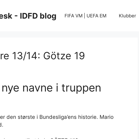
esk - IDFD blog
FIFA VM | UEFA EM
Klubber
re 13/14: Götze 19
nye navne i truppen
r den største i Bundesliga’ens historie. Mario
d.