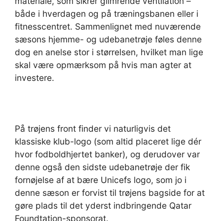
materiale, som sikrer glimrende ventilation –
både i hverdagen og på træningsbanen eller i
fitnesscentret. Sammenlignet med nuværende
sæsons hjemme- og udebanetrøje føles denne
dog en anelse stor i størrelsen, hvilket man lige
skal være opmærksom på hvis man agter at
investere.
På trøjens front finder vi naturligvis det
klassiske klub-logo (som altid placeret lige dér
hvor fodboldhjertet banker), og derudover var
denne også den sidste udebanetrøje der fik
fornøjelse af at bære Unicefs logo, som jo i
denne sæson er forvist til trøjens bagside for at
gøre plads til det yderst indbringende Qatar
Foundtation-sponsorat.