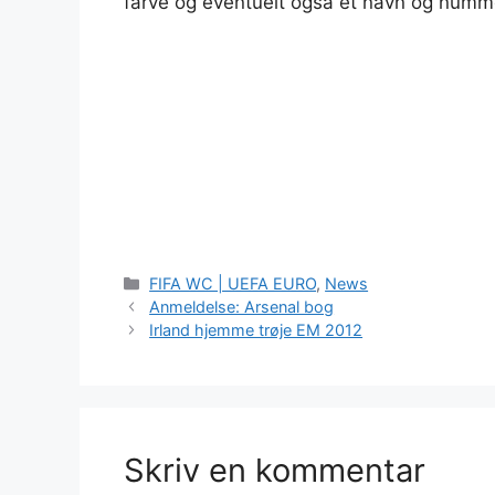
farve og eventuelt også et navn og numme
Kategorier
FIFA WC | UEFA EURO
,
News
Anmeldelse: Arsenal bog
Irland hjemme trøje EM 2012
Skriv en kommentar