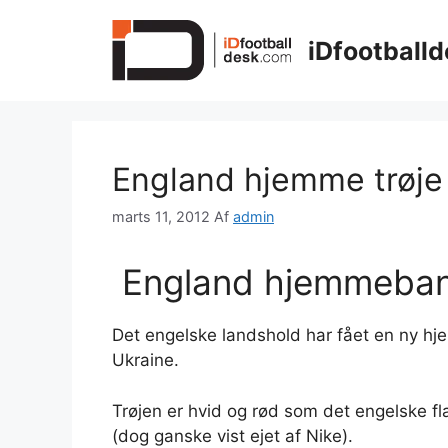
Hop
til
iDfootballd
indhold
England hjemme trøje
marts 11, 2012
Af
admin
England hjemmeban
Det engelske landshold har fået en ny hj
Ukraine.
Trøjen er hvid og rød som det engelske f
(dog ganske vist ejet af Nike).