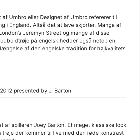
f Umbro eller Designet af Umbro refererer til
ng i England. Altså det at lave skjorter. Mange af
i London’s Jeremyn Street og mange af disse
 En fodboldtrøje på engelsk hedder også netop en
rlængelse af den engelske tradition for højkvalitets
t af spilleren Joey Barton. Et meget klassiske look
 trøje der kommer til live med den røde konstrast